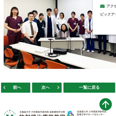
アク
ピックア
投
前へ
次へ
一覧に戻る
稿
ナ
ビ
ゲ
ー
シ
ョ
ン