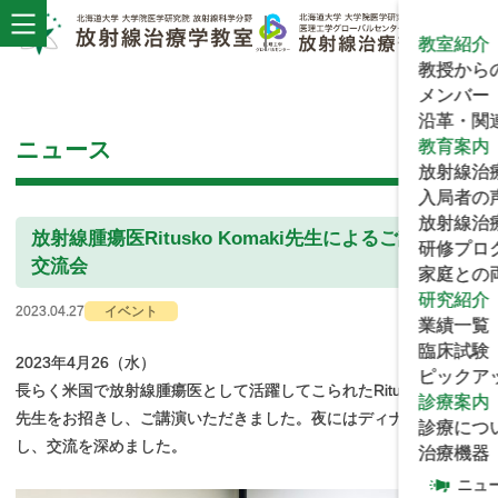
教室紹介
教授から
メンバー
沿革
・
関
ニュース
教育案内
放射線治
入局者の
放射線治
放射線腫瘍医
Ritusko Komaki
先生によるご
講演と
研修
プロ
交流会
家庭との
研究紹介
2023.04.27
イベント
業績一覧
臨床試験
2023年4月26（水）
ピックア
長らく米国で放射線腫瘍医として活躍してこられたRitusko Komaki
診療案内
先生をお招きし、ご講演いただきました。夜にはディナーを共に
診療につ
し、交流を深めました。
治療機器
ニュ