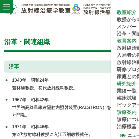
教室紹介
教授から
メンバー
沿革
・
関
沿革
・
関連組織
教育案内
放射線治
入局者の
放射線治
沿革
研修
プロ
家庭との
1949年 昭和24年
研究紹介
若林勝教授、初代放射線科教授。
業績一覧
臨床試験
1967年 昭和42年
ピックア
世界初高線量率遠隔腔内照射装置(RALSTRON）を島津製作所
診療案内
と開発。
診療につ
治療機器
1971年 昭和46年
第2代放射線科教授に入江五朗教授就任。
ニュ