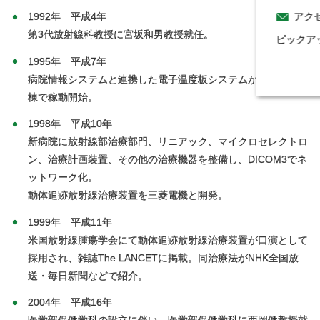
アク
1992年 平成4年
第3代放射線科教授に宮坂和男教授就任。
ピックア
1995年 平成7年
病院情報システムと連携した電子温度板システムが放射線科病
棟で稼動開始。
1998年 平成10年
新病院に放射線部治療部門、リニアック、マイクロセレクトロ
ン、治療計画装置、その他の治療機器を整備し、DICOM3でネ
ットワーク化。
動体追跡放射線治療装置を三菱電機と開発。
1999年 平成11年
米国放射線腫瘍学会にて動体追跡放射線治療装置が口演として
採用され、雑誌The LANCETに掲載。同治療法がNHK全国放
送・毎日新聞などで紹介。
2004年 平成16年