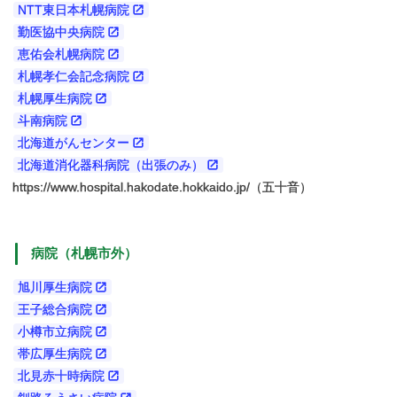
NTT東日本札幌病院
勤医協中央病院
恵佑会札幌病院
札幌孝仁会記念病院
札幌厚生病院
斗南病院
北海道がんセンター
北海道消化器科病院（出張のみ）
https://www.hospital.hakodate.hokkaido.jp/（五十音）
病院
（札幌市外）
旭川厚生病院
王子総合病院
小樽市立病院
帯広厚生病院
北見赤十時病院